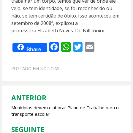
trabalhar um corpo, temos que ver de onde ele
veio, se tem identidade, se foi reconhecido ou
não, se tem certidão de óbito. Isso aconteceu em
setembro de 2008”, explicou a
professora Elizabeth Neves. Do Nill Júnior
F
W
T
E
Share
ac
h
w
m
e
at
itt
ai
POSTADO EM
NOTICIAS
b
s
er
l
o
A
o
p
ANTERIOR
Navegação
k
p
de
Municípios devem elaborar Plano de Trabalho para o
transporte escolar
Post
SEGUINTE