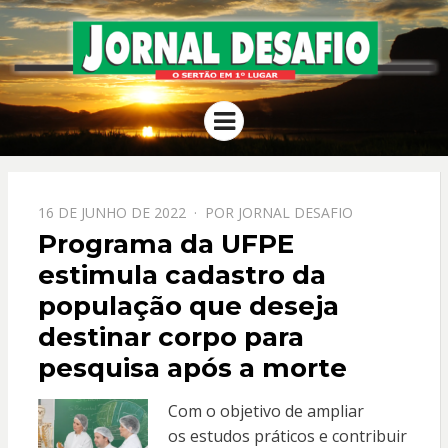
JORNAL
O Sertão em 1º Lugar
Menu
DESAFIO
PPOSTADO
16 DE JUNHO DE 2022
POR
JORNAL DESAFIO
EM
Programa da UFPE
estimula cadastro da
população que deseja
destinar corpo para
pesquisa após a morte
Com o objetivo de ampliar
os estudos práticos e contribuir