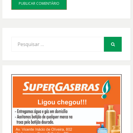
Procurar
por:
PESQUISAR