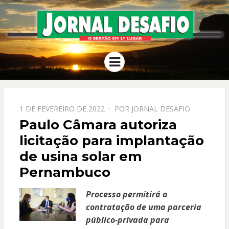
JORNAL
O Sertão em 1º Lugar
Menu
DESAFIO
PPOSTADO
1 DE FEVEREIRO DE 2022
POR
JORNAL DESAFIO
EM
Paulo Câmara autoriza
licitação para implantação
de usina solar em
Pernambuco
Processo permitirá a
contratação de uma parceria
público-privada para