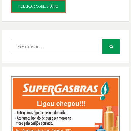
Procurar
por:
PESQUISAR