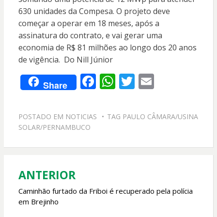
630 unidades da Compesa. O projeto deve
começar a operar em 18 meses, após a
assinatura do contrato, e vai gerar uma
economia de R$ 81 milhões ao longo dos 20 anos
de vigência. Do Nill Júnior
F
W
T
E
Share
ac
h
w
m
e
at
itt
ai
POSTADO EM
NOTICIAS
TAG
PAULO CÂMARA/USINA
b
s
er
l
SOLAR/PERNAMBUCO
o
A
o
p
k
p
ANTERIOR
Navegação
de
Caminhão furtado da Friboi é recuperado pela polícia
em Brejinho
Post