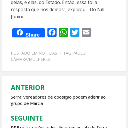
delas, e elas, do Estado. Então, essa foi a
resposta que nós demos”, explicou. Do Nill
Júnior
F
W
T
E
Share
ac
h
w
m
e
at
itt
ai
POSTADO EM
NOTICIAS
TAG
PAULO
b
s
er
l
CÂMARA/MULHERES
o
A
o
p
k
p
ANTERIOR
Navegação
de
Serra: vereadores de oposição podem aderir ao
grupo de Márcia
Post
SEGUINTE
PRF realiza ações educativas em escola de Serra