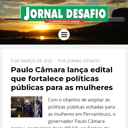
JORNAL
O Sertão em 1º Lugar
Menu
DESAFIO
PPOSTADO
9 DE MARÇO DE 2022
POR
JORNAL DESAFIO
EM
Paulo Câmara lança edital
que fortalece políticas
públicas para as mulheres
Com o objetivo de ampliar as
políticas públicas voltadas para
as mulheres em Pernambuco, o
governador Paulo Câmara