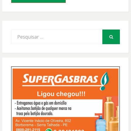
Procurar
por:
PESQUISAR