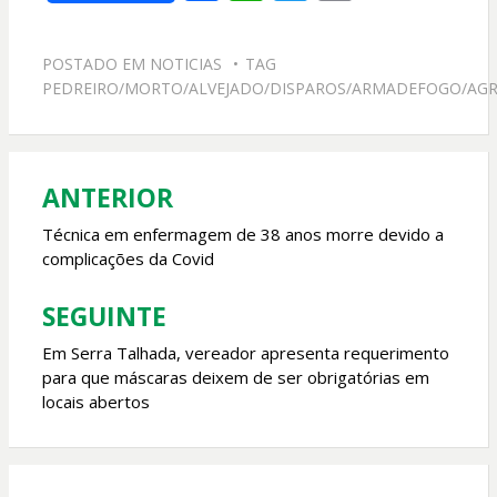
ac
h
w
m
e
at
itt
ai
POSTADO EM
NOTICIAS
TAG
b
s
er
l
PEDREIRO/MORTO/ALVEJADO/DISPAROS/ARMADEFOGO/AGR
o
A
o
p
k
p
ANTERIOR
Navegação
de
Técnica em enfermagem de 38 anos morre devido a
complicações da Covid
Post
SEGUINTE
Em Serra Talhada, vereador apresenta requerimento
para que máscaras deixem de ser obrigatórias em
locais abertos