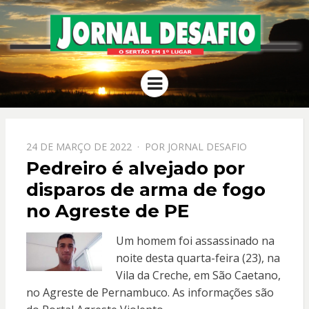
JORNAL
O Sertão em 1º Lugar
Menu
DESAFIO
PPOSTADO
24 DE MARÇO DE 2022
POR
JORNAL DESAFIO
EM
Pedreiro é alvejado por
disparos de arma de fogo
no Agreste de PE
Um homem foi assassinado na
noite desta quarta-feira (23), na
Vila da Creche, em São Caetano,
no Agreste de Pernambuco. As informações são