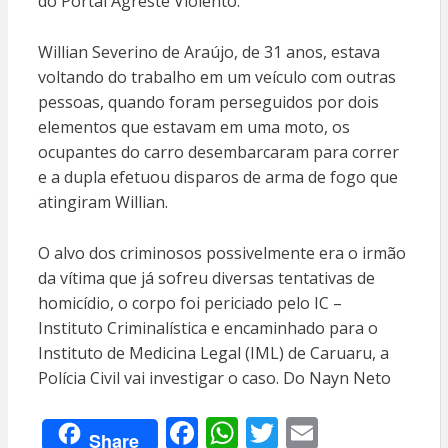
do Portal Agreste Violento.
Willian Severino de Araújo, de 31 anos, estava
voltando do trabalho em um veículo com outras
pessoas, quando foram perseguidos por dois
elementos que estavam em uma moto, os
ocupantes do carro desembarcaram para correr
e a dupla efetuou disparos de arma de fogo que
atingiram Willian.
O alvo dos criminosos possivelmente era o irmão
da vítima que já sofreu diversas tentativas de
homicídio, o corpo foi periciado pelo IC –
Instituto Criminalística e encaminhado para o
Instituto de Medicina Legal (IML) de Caruaru, a
Polícia Civil vai investigar o caso. Do Nayn Neto
F
W
T
E
Share