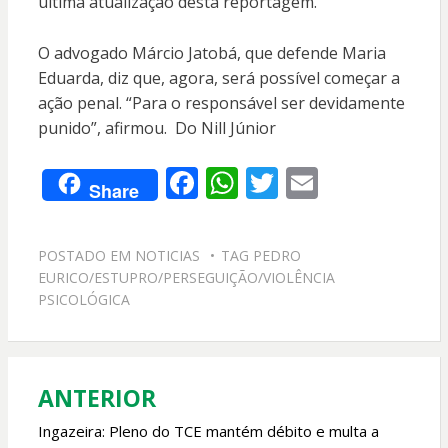
última atualização desta reportagem.
O advogado Márcio Jatobá, que defende Maria
Eduarda, diz que, agora, será possível começar a
ação penal. “Para o responsável ser devidamente
punido”, afirmou. Do Nill Júnior
F
W
T
E
Share
ac
h
w
m
e
at
itt
ai
POSTADO EM
NOTICIAS
TAG
PEDRO
b
s
er
l
EURICO/ESTUPRO/PERSEGUIÇÃO/VIOLÊNCIA
o
A
PSICOLÓGICA
o
p
k
p
ANTERIOR
Navegação
de
Ingazeira: Pleno do TCE mantém débito e multa a