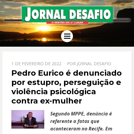
JORNAL
O Sertão em 1º Lugar
Menu
DESAFIO
PPOSTADO
1 DE FEVEREIRO DE 2022
POR
JORNAL DESAFIO
EM
Pedro Eurico é denunciado
por estupro, perseguição e
violência psicológica
contra ex-mulher
Segundo MPPE, denúncia é
referente a fatos que
aconteceram no Recife. Em