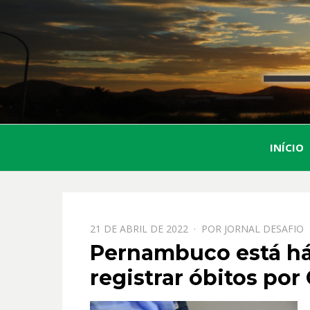
INÍCIO
PPOSTADO
21 DE ABRIL DE 2022
POR
JORNAL DESAFIO
EM
Pernambuco está há
registrar óbitos por