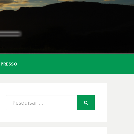
AL
MPRESSO
FIO
Procurar
PESQUISAR
por: