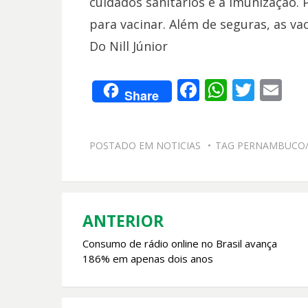
cuidados sanitários e à imunização. 
para vacinar. Além de seguras, as va
Do Nill Júnior
F
W
T
E
Share
ac
h
w
m
e
at
itt
ai
POSTADO EM
NOTICIAS
TAG
PERNAMBUCO/
b
s
er
l
o
A
o
p
k
p
ANTERIOR
Navegação
Consumo de rádio online no Brasil avança
de
186% em apenas dois anos
Post