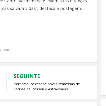
Portanto, vacinem-se e levem suas crianças
cinas salvam vidas”, destaca a postagem.
COVID
SEGUINTE
Pernambuco recebe novas remessas de
vacinas da Janssen e AstraZeneca