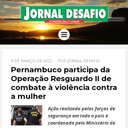
JORNAL
O Sertão em 1º Lugar
Menu
DESAFIO
PPOSTADO
9 DE MARÇO DE 2022
POR
JORNAL DESAFIO
EM
Pernambuco participa da
Operação Resguardo II de
combate à violência contra
a mulher
Ação realizada pelas forças de
segurança em todo o país é
coordenada pelo Ministério da