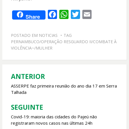
F
W
T
E
Share
ac
h
w
m
e
at
itt
ai
POSTADO EM
NOTICIAS
TAG
b
s
er
l
PERNAMBUCO/OPERAÇÃO RESGUARDO II/COMBATE À
o
A
VIOLÊNCIA~/MULHER
o
p
k
p
ANTERIOR
Navegação
de
ASSERPE faz primeira reunião do ano dia 17 em Serra
Talhada
Post
SEGUINTE
Covid-19: maioria das cidades do Pajeú não
registraram novos casos nas últimas 24h