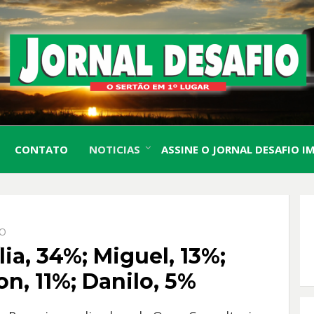
O Sertão em 1º Lugar
JORN
CONTATO
NOTICIAS
ASSINE O JORNAL DESAFIO I
DESA
IO
ia, 34%; Miguel, 13%;
n, 11%; Danilo, 5%