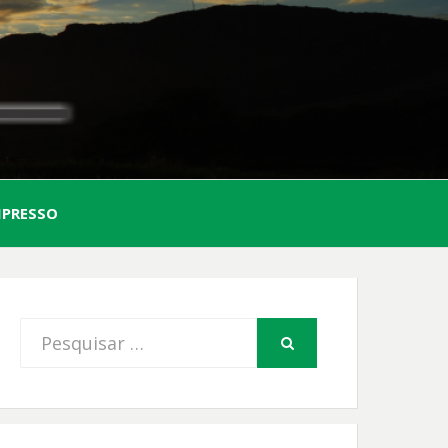
AL
MPRESSO
FIO
Procurar
PESQUISAR
por: