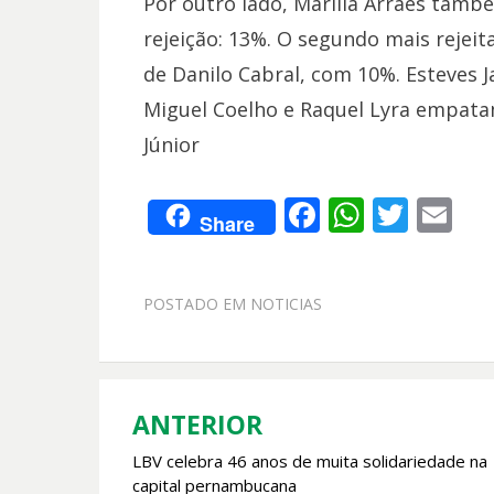
Por outro lado, Marília Arraes tamb
rejeição: 13%. O segundo mais rejei
de Danilo Cabral, com 10%. Esteves J
Miguel Coelho e Raquel Lyra empata
Júnior
F
W
T
E
Share
ac
h
w
m
e
at
itt
ai
POSTADO EM
NOTICIAS
b
s
er
l
o
A
o
p
k
p
ANTERIOR
Navegação
LBV celebra 46 anos de muita solidariedade na
de
capital pernambucana