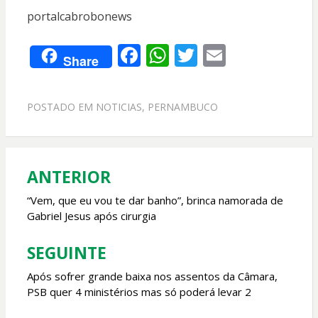
portalcabrobonews
F
W
T
E
Share
ac
h
w
m
e
at
itt
ai
POSTADO EM
NOTICIAS
,
PERNAMBUCO
b
s
er
l
o
A
o
p
ANTERIOR
Navegação
k
p
de
“Vem, que eu vou te dar banho”, brinca namorada de
Gabriel Jesus após cirurgia
Post
SEGUINTE
Após sofrer grande baixa nos assentos da Câmara,
PSB quer 4 ministérios mas só poderá levar 2