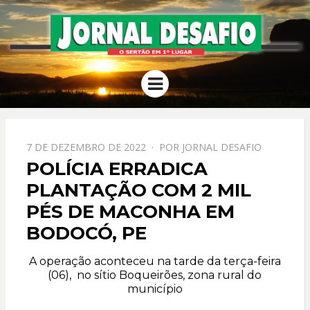
JORNAL
O Sertão em 1º Lugar
Menu
DESAFIO
PPOSTADO
7 DE DEZEMBRO DE 2022
POR
JORNAL DESAFIO
EM
POLÍCIA ERRADICA
PLANTAÇÃO COM 2 MIL
PÉS DE MACONHA EM
BODOCÓ, PE
A operação aconteceu na tarde da terça-feira
(06), no sítio Boqueirões, zona rural do
município