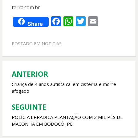
terra.com.br
F
W
T
E
Share
ac
h
w
m
e
at
itt
ai
POSTADO EM
NOTICIAS
b
s
er
l
o
A
o
p
ANTERIOR
Navegação
k
p
de
Criança de 4 anos autista cai em cisterna e morre
afogado
Post
SEGUINTE
POLÍCIA ERRADICA PLANTAÇÃO COM 2 MIL PÉS DE
MACONHA EM BODOCÓ, PE