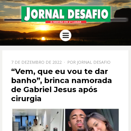
JORNAL
O Sertão em 1º Lugar
Menu
DESAFIO
PPOSTADO
7 DE DEZEMBRO DE 2022
POR
JORNAL DESAFIO
EM
“Vem, que eu vou te dar
banho”, brinca namorada
de Gabriel Jesus após
cirurgia