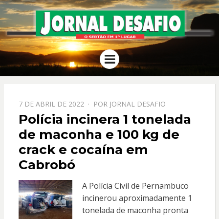
JORNAL
O Sertão em 1º Lugar
Menu
DESAFIO
PPOSTADO
7 DE ABRIL DE 2022
POR
JORNAL DESAFIO
EM
Polícia incinera 1 tonelada
de maconha e 100 kg de
crack e cocaína em
Cabrobó
A Polícia Civil de Pernambuco
incinerou aproximadamente 1
tonelada de maconha pronta