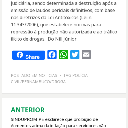
judiciária, sendo determinada a destruição após a
emissão de laudos periciais definitivos, com base
nas diretrizes da Lei Antitóxicos (Lei n.
11.343/2006), que estabelece normas para
repressão à produção não autorizada e ao tráfico
ilícito de drogas. Do Nill Júnior
F
W
T
E
Share
ac
h
w
m
e
at
itt
ai
POSTADO EM
NOTICIAS
TAG
POLÍCIA
b
s
er
l
CIVIL/PERNAMBUCO/DROGA
o
A
o
p
k
p
ANTERIOR
Navegação
de
SINDUPROM-PE esclarece que proibição de
Aumentos acima da inflação para servidores não