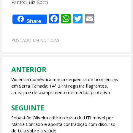
Fonte: Luiz Bacci
F
W
T
E
Share
ac
h
w
m
e
at
itt
ai
POSTADO EM
NOTICIAS
b
s
er
l
o
A
o
p
ANTERIOR
Navegação
k
p
de
Violência doméstica marca sequência de ocorrências
em Serra Talhada; 14º BPM registra flagrantes,
Post
ameaça e descumprimento de medida protetiva
SEGUINTE
Sebastião Oliveira critica recusa de UTI móvel por
Márcia Conrado e aponta contradição com discurso
de Lula sobre a saúde