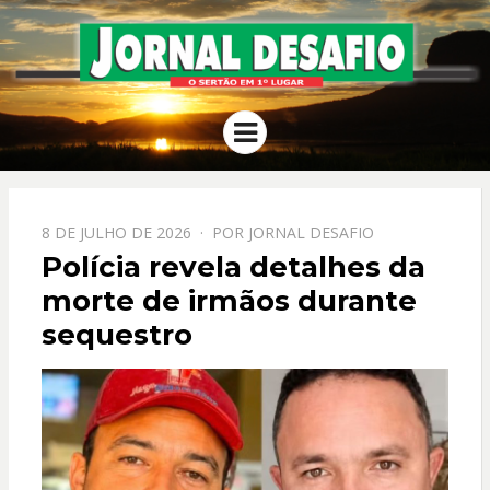
JORNAL
O Sertão em 1º Lugar
Menu
DESAFIO
PPOSTADO
8 DE JULHO DE 2026
POR
JORNAL DESAFIO
EM
Polícia revela detalhes da
morte de irmãos durante
sequestro