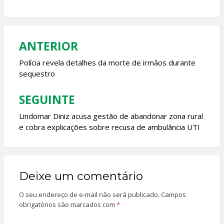
b
s
er
l
o
A
o
p
ANTERIOR
Navegação
k
p
de
Polícia revela detalhes da morte de irmãos durante
sequestro
Post
SEGUINTE
Lindomar Diniz acusa gestão de abandonar zona rural
e cobra explicações sobre recusa de ambulância UTI
Deixe um comentário
O seu endereço de e-mail não será publicado.
Campos
obrigatórios são marcados com
*