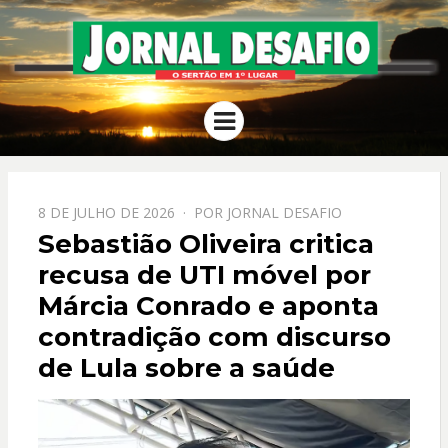
JORNAL
O Sertão em 1º Lugar
Menu
DESAFIO
PPOSTADO
8 DE JULHO DE 2026
POR
JORNAL DESAFIO
EM
Sebastião Oliveira critica
recusa de UTI móvel por
Márcia Conrado e aponta
contradição com discurso
de Lula sobre a saúde