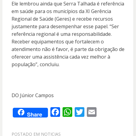
Ele lembrou ainda que Serra Talhada é referência
em saúde para os municípios da XI Gerência
Regional de Saúde (Geres) e recebe recursos
justamente para desempenhar esse papel. “Ser
referência regional é uma responsabilidade.
Receber equipamentos que fortalecem o
atendimento não é favor, é parte da obrigação de
oferecer uma assistência cada vez melhor à
população”, concluiu.
DO Júnior Campos
F
W
T
E
Share
ac
h
w
m
e
at
itt
ai
POSTADO EM
NOTICIAS