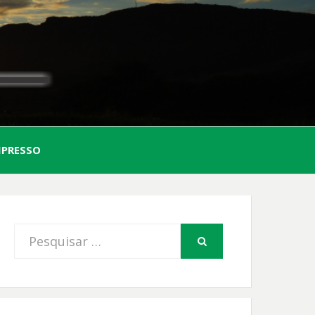
AL
MPRESSO
FIO
Procurar
PESQUISAR
por: