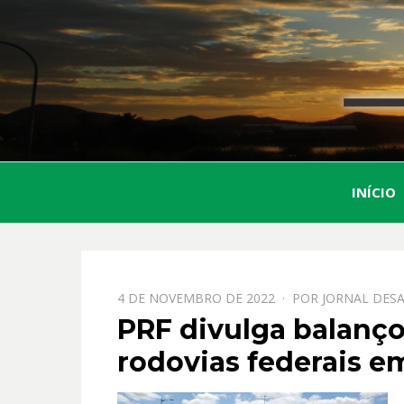
INÍCIO
PPOSTADO
4 DE NOVEMBRO DE 2022
POR
JORNAL DESA
EM
PRF divulga balanço
rodovias federais 