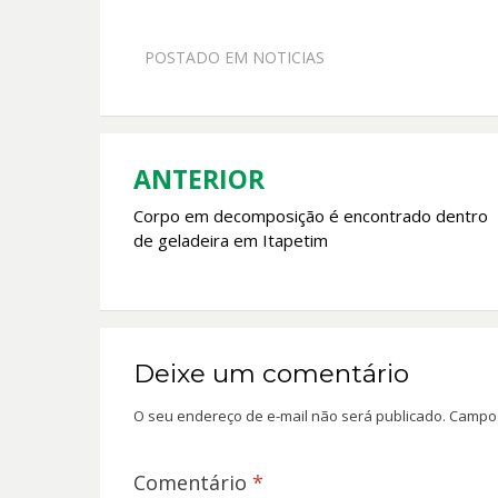
ac
h
w
m
e
at
itt
ai
POSTADO EM
NOTICIAS
b
s
er
l
o
A
o
p
k
p
ANTERIOR
Navegação
Corpo em decomposição é encontrado dentro
de
de geladeira em Itapetim
Post
Deixe um comentário
O seu endereço de e-mail não será publicado.
Campos
Comentário
*