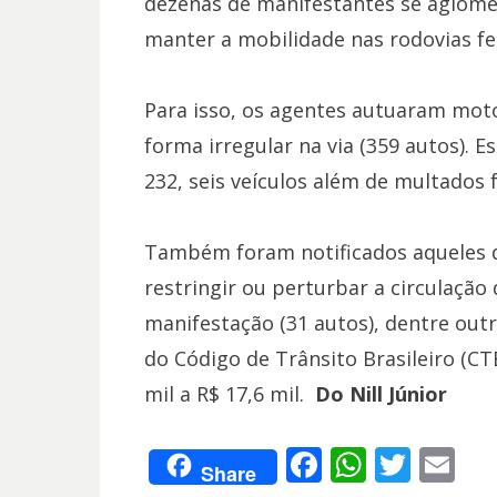
dezenas de manifestantes se aglome
manter a mobilidade nas rodovias fe
Para isso, os agentes autuaram moto
forma irregular na via (359 autos). 
232, seis veículos além de multados
Também foram notificados aqueles q
restringir ou perturbar a circulação
manifestação (31 autos), dentre outr
do Código de Trânsito Brasileiro (C
mil a R$ 17,6 mil.
Do Nill Júnior
F
W
T
E
Share