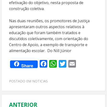
efetivação do objetivo, nesta proposta de
construção coletiva.
Nas duas reuniões, os promotores de Justiça
apresentaram outros aspectos relativos à
educação que foram também tratados e
discutidos coletivamente, com orientação do
Centro de Apoio, a exemplo de transporte e
alimentação escolar. Do Nill Júnior
F
W
T
E
Share
ac
h
w
m
e
at
itt
ai
POSTADO EM
NOTICIAS
b
s
er
l
o
A
o
p
ANTERIOR
Navegação