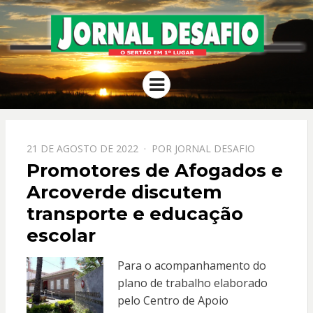
JORNAL
O Sertão em 1º Lugar
Menu
DESAFIO
PPOSTADO
21 DE AGOSTO DE 2022
POR
JORNAL DESAFIO
EM
Promotores de Afogados e
Arcoverde discutem
transporte e educação
escolar
Para o acompanhamento do
plano de trabalho elaborado
pelo Centro de Apoio