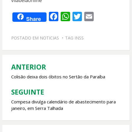
vilabelaonline
F
W
T
E
Share
ac
h
w
m
e
at
itt
ai
POSTADO EM
NOTICIAS
TAG
INSS
b
s
er
l
o
A
o
p
ANTERIOR
Navegação
k
p
de
Colisão deixa dois óbitos no Sertão da Paraíba
Post
SEGUINTE
Compesa divulga calendário de abastecimento para
janeiro, em Serra Talhada