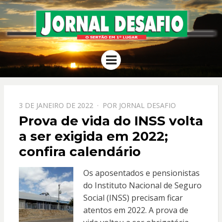
JORNAL
O Sertão em 1º Lugar
Menu
DESAFIO
PPOSTADO
3 DE JANEIRO DE 2022
POR
JORNAL DESAFIO
EM
Prova de vida do INSS volta
a ser exigida em 2022;
confira calendário
Os aposentados e pensionistas
do Instituto Nacional de Seguro
Social (INSS) precisam ficar
atentos em 2022. A prova de