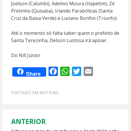
Joelson (Calumbi), Adelmo Moura (Itapetim), Zé
Pretinho (Quixaba), Irlando Parabólicas (Santa
Cruz da Baixa Verde) e Luciano Bonfim (Triunfo).
Até o momento só falta saber quem o prefeito de
Santa Terezinha, Delson Lustosa irá apoiar.
Do Nill Júnior
F
W
T
E
Share
ac
h
w
m
e
at
itt
ai
POSTADO EM
NOTICIAS
b
s
er
l
o
A
o
p
ANTERIOR
Navegação
k
p