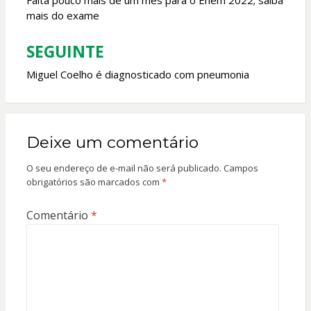
de
Falta pouco mais de um mês para o Enem 2022; saiba
mais do exame
Post
SEGUINTE
Miguel Coelho é diagnosticado com pneumonia
Deixe um comentário
O seu endereço de e-mail não será publicado.
Campos
obrigatórios são marcados com
*
Comentário
*