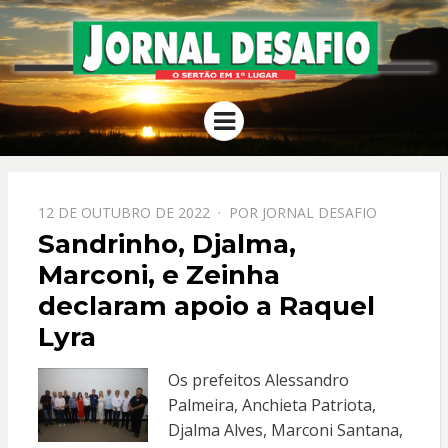
JORNAL
O Sertão em 1º Lugar
Menu
DESAFIO
PPOSTADO
12 DE OUTUBRO DE 2022
POR
JORNAL DESAFIO
EM
Sandrinho, Djalma,
Marconi, e Zeinha
declaram apoio a Raquel
Lyra
Os prefeitos Alessandro
Palmeira, Anchieta Patriota,
Djalma Alves, Marconi Santana,