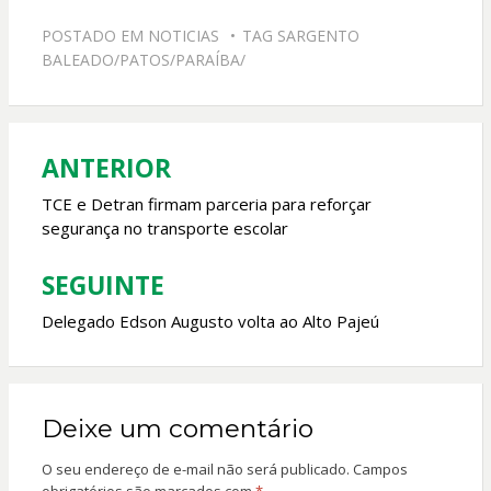
e
at
itt
ai
POSTADO EM
NOTICIAS
TAG
SARGENTO
b
s
er
l
BALEADO/PATOS/PARAÍBA/
o
A
o
p
k
p
ANTERIOR
Navegação
de
TCE e Detran firmam parceria para reforçar
segurança no transporte escolar
Post
SEGUINTE
Delegado Edson Augusto volta ao Alto Pajeú
Deixe um comentário
O seu endereço de e-mail não será publicado.
Campos