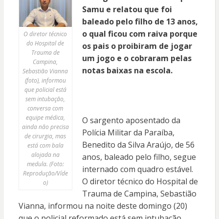
Samu e relatou que foi
baleado pelo filho de 13 anos,
o qual ficou com raiva porque
O diretor técnico
do Hospital de
os pais o proibiram de jogar
Trauma de
um jogo e o cobraram pelas
Campina,
notas baixas na escola.
Sebastião Vianna
(foto), informou
que policial está
sem intubação,
conversa com
equipe médica,
O sargento aposentado da
ainda não precisa
Polícia Militar da Paraíba,
de cirurgia, mas
Benedito da Silva Araújo, de 56
está com bala
alojada na
anos, baleado pelo filho, segue
medula. (Foto:
internado com quadro estável.
Reprodução/Víde
O diretor técnico do Hospital de
o)
Trauma de Campina, Sebastião
Vianna, informou na noite deste domingo (20)
que o policial reformado está sem intubação,