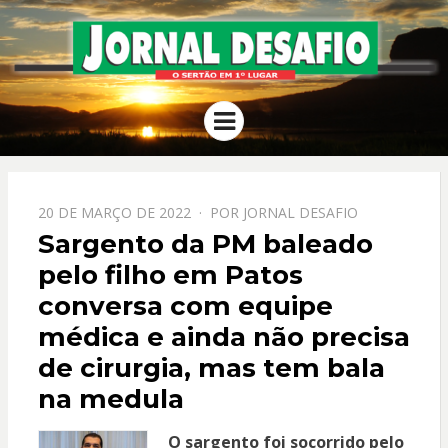
JORNAL
O Sertão em 1º Lugar
Menu
DESAFIO
PPOSTADO
20 DE MARÇO DE 2022
POR
JORNAL DESAFIO
EM
Sargento da PM baleado
pelo filho em Patos
conversa com equipe
médica e ainda não precisa
de cirurgia, mas tem bala
na medula
O sargento foi socorrido pelo