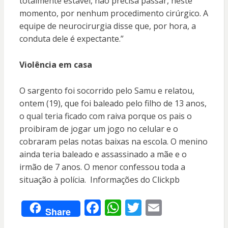
totalmente estável, não precisa passar, neste
momento, por nenhum procedimento cirúrgico. A
equipe de neurocirurgia disse que, por hora, a
conduta dele é expectante.”
Violência em casa
O sargento foi socorrido pelo Samu e relatou,
ontem (19), que foi baleado pelo filho de 13 anos,
o qual teria ficado com raiva porque os pais o
proibiram de jogar um jogo no celular e o
cobraram pelas notas baixas na escola. O menino
ainda teria baleado e assassinado a mãe e o
irmão de 7 anos. O menor confessou toda a
situação à polícia. Informações do Clickpb
F
W
T
E
Share
ac
h
w
m