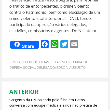
Intervenção Tática Páscoa Segura, para reprimir
o tráfico de entorpecentes, o crime violento
contra o Patrimônio, bem como elucidação de um
crime violento letal intencional – CVLI, tendo
participado da operação vários delegados,
escrivães, comissários e agentes. Do Nill Júnior
F
W
T
E
Share
ac
h
w
m
e
at
itt
ai
POSTADO EM
NOTICIAS
TAG
SECRETARIA DE
b
s
er
l
DEFESA SOCIAL/DELEGADO/EDSON AUGUSTO
o
A
o
p
k
p
ANTERIOR
Navegação
de
Sargento da PM baleado pelo filho em Patos
conversa com equipe médica e ainda não precisa de
Post