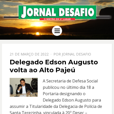
JORNAL
O Sertão em 1º Lugar
Menu
DESAFIO
PPOSTADO
21 DE MARÇO DE 2022
POR
JORNAL DESAFIO
EM
Delegado Edson Augusto
volta ao Alto Pajeú
A Secretaria de Defesa Social
publicou no último dia 18 a
Portaria designando o
Delegado Edson Augusto para
assumir a Titularidade da Delegacia de Polícia de
Santa Terezinha, vinculada à 20ª Desec –