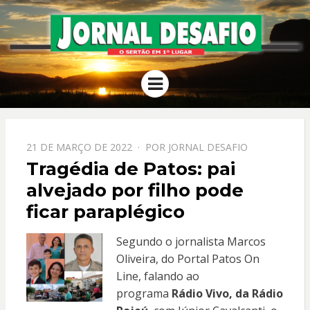
JORNAL
O Sertão em 1º Lugar
Menu
DESAFIO
PPOSTADO
21 DE MARÇO DE 2022
POR
JORNAL DESAFIO
EM
Tragédia de Patos: pai
alvejado por filho pode
ficar paraplégico
Segundo o jornalista Marcos
Oliveira, do Portal Patos On
Line, falando ao
programa
Rádio Vivo, da Rádio