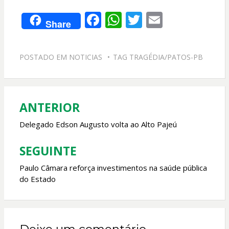
F
W
T
E
Share
ac
h
w
m
e
at
itt
ai
POSTADO EM
NOTICIAS
TAG
TRAGÉDIA/PATOS-PB
b
s
er
l
o
A
o
p
ANTERIOR
Navegação
k
p
de
Delegado Edson Augusto volta ao Alto Pajeú
Post
SEGUINTE
Paulo Câmara reforça investimentos na saúde pública
do Estado