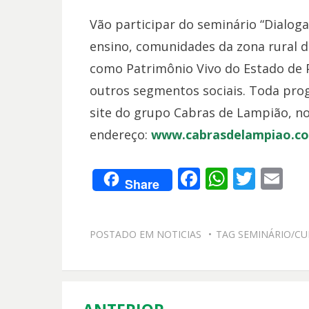
Vão participar do seminário “Dialoga
ensino, comunidades da zona rural d
como Patrimônio Vivo do Estado de 
outros segmentos sociais. Toda prog
site do grupo Cabras de Lampião, n
endereço:
www.cabrasdelampiao.co
F
W
T
E
Share
ac
h
w
m
e
at
itt
ai
POSTADO EM
NOTICIAS
TAG
SEMINÁRIO/CU
b
s
er
l
o
A
o
p