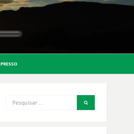
AL
MPRESSO
FIO
Procurar
PESQUISAR
por: