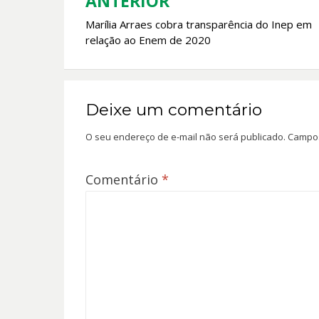
k
p
ANTERIOR
Navegação
Marília Arraes cobra transparência do Inep em
de
relação ao Enem de 2020
Post
Deixe um comentário
O seu endereço de e-mail não será publicado.
Campos
Comentário
*