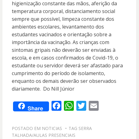
higienização constante das mãos, aferição da
temperatura corporal, distanciamento social
sempre que possível, limpeza constante dos
ambientes escolares, levantamento dos
estudantes vacinados e orientação sobre a
importância da vacinação. As crianças com
sintomas gripais não deverão ser enviadas à
escola, e em casos confirmados de Covid-19, o
estudante ou servidor deverá ser afastado para
cumprimento do período de isolamento,
enquanto os demais deverão ser observados
diariamente. Do Nill Júnior
F
W
T
E
Share
ac
h
w
m
e
at
itt
ai
POSTADO EM
NOTICIAS
TAG
SERRA
b
s
er
l
TALHADA/AULAS PRESENCIAIS