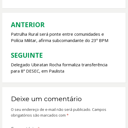
o
A
o
p
k
p
ANTERIOR
Navegação
de
Patrulha Rural será ponte entre comunidades e
Polícia Militar, afirma subcomandante do 23º BPM
Post
SEGUINTE
Delegado Ubiratan Rocha formaliza transferência
para 8ª DESEC, em Paulista
Deixe um comentário
O seu endereço de e-mail não será publicado.
Campos
obrigatórios são marcados com
*