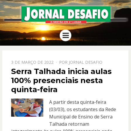
JORNAL
O Sertão em 1º Lugar
Menu
DESAFIO
PPOSTADO
3 DE MARÇO DE 2022
POR
JORNAL DESAFIO
EM
Serra Talhada inicia aulas
100% presenciais nesta
quinta-feira
A partir desta quinta-feira
(03/03), os estudantes da Rede
Municipal de Ensino de Serra
Talhada retornam