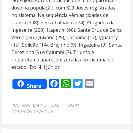
No Pajeú, Flores é a cidade que mais aplicou a 4ª
dose na população, com 329 doses registradas
no sistema. Na sequência vêm as cidades de
Tabira (308), Serra Talhada (274), Afogados da
Ingazeira (220), Itapetim (60), Santa Cruz da Baixa
Verde (39), Quixaba (29), Carnaíba (17), Iguaracy
(15), Solidão (14), Brejinho (9), Ingazeira (9), Santa
Terezinha (9) e Calumbi (7). Triunfo e
Tuparetama aparecem zeradas no sistema do
estado. Do Nill Júnior
F
W
T
E
Share
ac
h
w
m
e
at
itt
ai
POSTADO EM
NOTICIAS
TAG
4ª
b
s
er
l
DOSE/COVID/VACINA
o
A
o
p