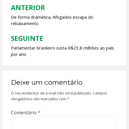
k
p
ANTERIOR
Navegação
de
De forma dramática, Afogados escapa do
rebaixamento
Post
SEGUINTE
Parlamentar brasileiro custa R$23,8 milhões ao país
por ano
Deixe um comentário
O seu endereço de e-mail não será publicado.
Campos
obrigatórios são marcados com
*
Comentário
*