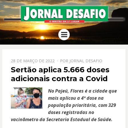
JORNAL
O Sertão em 1º Lugar
Menu
DESAFIO
PPOSTADO
28 DE MARÇO DE 2022
POR
JORNAL DESAFIO
EM
Sertão aplica 5.666 doses
adicionais contra a Covid
No Pajeú, Flores é a cidade que
mais aplicou a 4ª dose na
população prioritária, com 329
doses registradas no
vacinômetro da Secretaria Estadual de Saúde.