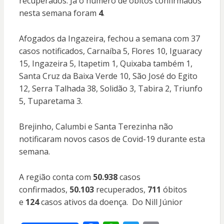
recuperados. Já o número de óbitos confirmados
nesta semana foram
4
.
Afogados da Ingazeira, fechou a semana com 37
casos notificados, Carnaíba 5, Flores 10, Iguaracy
15, Ingazeira 5, Itapetim 1, Quixaba também 1,
Santa Cruz da Baixa Verde 10, São José do Egito
12, Serra Talhada 38, Solidão 3, Tabira 2, Triunfo
5, Tuparetama 3.
Brejinho, Calumbi e Santa Terezinha não
notificaram novos casos de Covid-19 durante esta
semana.
A região conta com
50.938
casos
confirmados,
50.103
recuperados,
711
óbitos
e
124
casos ativos da doença. Do Nill Júnior