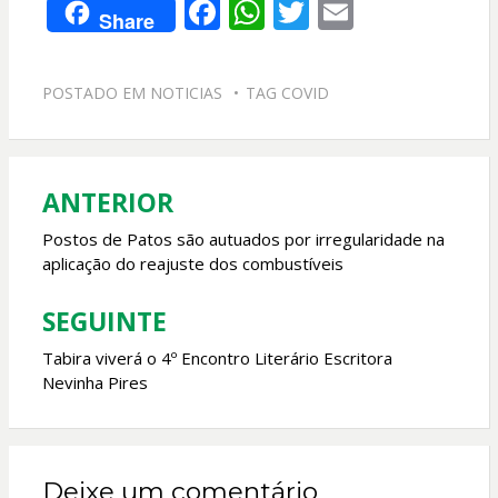
F
W
T
E
Share
ac
h
w
m
e
at
itt
ai
POSTADO EM
NOTICIAS
TAG
COVID
b
s
er
l
o
A
o
p
ANTERIOR
Navegação
k
p
de
Postos de Patos são autuados por irregularidade na
aplicação do reajuste dos combustíveis
Post
SEGUINTE
Tabira viverá o 4º Encontro Literário Escritora
Nevinha Pires
Deixe um comentário