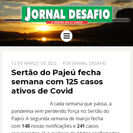
JORNAL
O Sertão em 1º Lugar
Menu
DESAFIO
PPOSTADO
12 DE MARÇO DE 2022
POR
JORNAL DESAFIO
EM
Sertão do Pajeú fecha
semana com 125 casos
ativos de Covid
A cada semana que passa, a
pandemia vem perdendo força no Sertão do
Pajeú. A segunda semana de março fecha
com
148
novas notificações e
241
casos