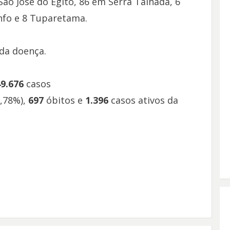
ão José do Egito, 86 em Serra Talhada, 6
nfo e 8 Tuparetama.
 da doença.
49.676
casos
,78%),
697
óbitos e
1.396
casos ativos da