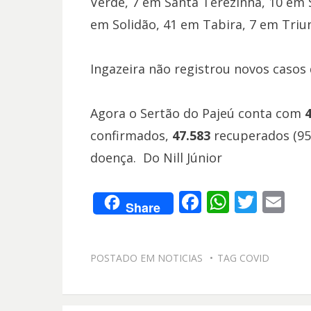
Verde, 7 em Santa Terezinha, 10 em S
em Solidão, 41 em Tabira, 7 em Triu
Ingazeira não registrou novos casos
Agora o Sertão do Pajeú conta com
confirmados,
47.583
recuperados (95
doença. Do Nill Júnior
F
W
T
E
Share
ac
h
w
m
e
at
itt
ai
POSTADO EM
NOTICIAS
TAG
COVID
b
s
er
l
o
A