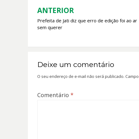
o
p
k
p
ANTERIOR
Navegação
Prefeita de Jati diz que erro de edição foi ao ar
de
sem querer
Post
Deixe um comentário
O seu endereço de e-mail não será publicado.
Campos
Comentário
*