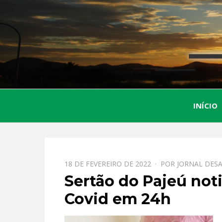
INÍCIO
PPOSTADO
18 DE FEVEREIRO DE 2022
POR
JORNAL DESA
EM
Sertão do Pajeú not
Covid em 24h