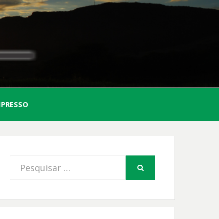
AL
MPRESSO
FIO
Procurar
PESQUISAR
por: