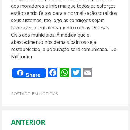
dos moradores e informa que todos os esforços
estão sendo feitos para a normalização total dos
seus sistemas, tão logo as condições sejam
favoráveis e em alinhamento com as Defesas
Civis dos municípios. À medida que o
abastecimento nos demais bairros seja
restabelecido, a população será comunicada. Do
Nill Júnior
F
W
T
E
Share
ac
h
w
m
e
at
itt
ai
POSTADO EM
NOTICIAS
b
s
er
l
o
A
o
p
ANTERIOR
Navegação
k
p