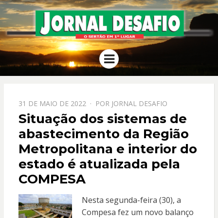
JORNAL
O Sertão em 1º Lugar
Menu
DESAFIO
PPOSTADO
31 DE MAIO DE 2022
POR
JORNAL DESAFIO
EM
Situação dos sistemas de
abastecimento da Região
Metropolitana e interior do
estado é atualizada pela
COMPESA
Nesta segunda-feira (30), a
Compesa fez um novo balanço