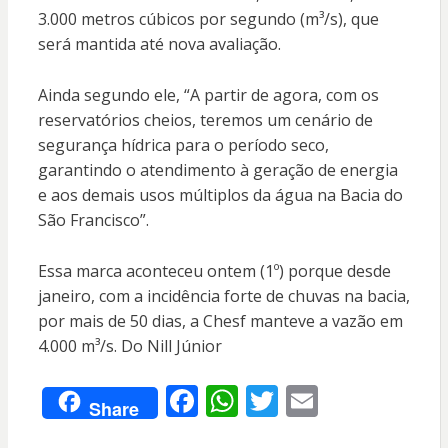
3.000 metros cúbicos por segundo (m³/s), que
será mantida até nova avaliação.
Ainda segundo ele, “A partir de agora, com os
reservatórios cheios, teremos um cenário de
segurança hídrica para o período seco,
garantindo o atendimento à geração de energia
e aos demais usos múltiplos da água na Bacia do
São Francisco”.
Essa marca aconteceu ontem (1º) porque desde
janeiro, com a incidência forte de chuvas na bacia,
por mais de 50 dias, a Chesf manteve a vazão em
4.000 m³/s. Do Nill Júnior
F
W
T
E
Share
ac
h
w
m