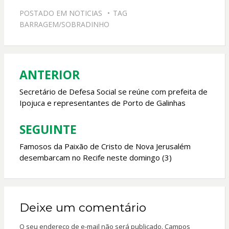
e
at
itt
ai
POSTADO EM
NOTICIAS
TAG
b
s
er
l
BARRAGEM/SOBRADINHO
o
A
o
p
k
p
ANTERIOR
Navegação
de
Secretário de Defesa Social se reúne com prefeita de
Ipojuca e representantes de Porto de Galinhas
Post
SEGUINTE
Famosos da Paixão de Cristo de Nova Jerusalém
desembarcam no Recife neste domingo (3)
Deixe um comentário
O seu endereço de e-mail não será publicado.
Campos