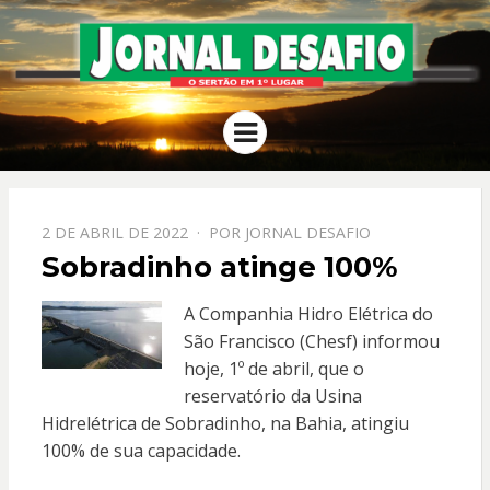
JORNAL
O Sertão em 1º Lugar
Menu
DESAFIO
PPOSTADO
2 DE ABRIL DE 2022
POR
JORNAL DESAFIO
EM
Sobradinho atinge 100%
A Companhia Hidro Elétrica do
São Francisco (Chesf) informou
hoje, 1º de abril, que o
reservatório da Usina
Hidrelétrica de Sobradinho, na Bahia, atingiu
100% de sua capacidade.