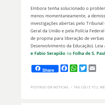
Embora tenha solucionado o problem
menos momentaneamente, a demissã
investigações abertas pelo Tribunal 
Geral da União e pela Polícia Feder
de propina para liberação de verbas
Desenvolvimento da Educação). Leia
e Fabio Serapião
na
Folha de S. Pau
F
W
T
E
Share
ac
h
w
m
e
at
itt
ai
POSTADO EM
NOTICIAS
TAG
CGU E TCU
,
ME
b
s
er
l
o
A