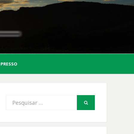
AL
MPRESSO
FIO
Procurar
PESQUISAR
por: