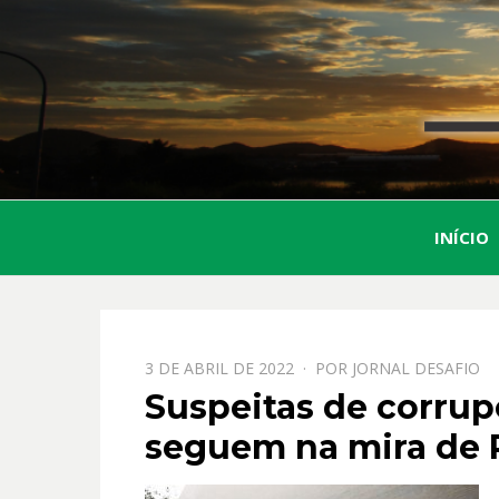
INÍCIO
PPOSTADO
3 DE ABRIL DE 2022
POR
JORNAL DESAFIO
EM
Suspeitas de corrup
seguem na mira de 