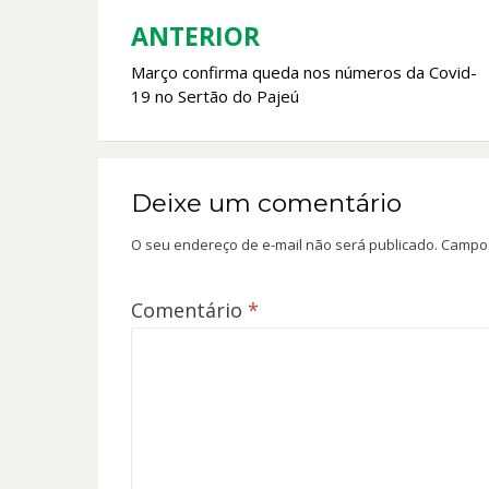
o
p
k
p
ANTERIOR
Navegação
Março confirma queda nos números da Covid-
de
19 no Sertão do Pajeú
Post
Deixe um comentário
O seu endereço de e-mail não será publicado.
Campos
Comentário
*