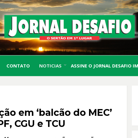
O Sertão em 1º Lugar
JORN
CONTATO
NOTICIAS
ASSINE O JORNAL DESAFIO I
DESA
ção em ‘balcão do MEC’
PF, CGU e TCU