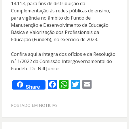
14.113, para fins de distribuição da
Complementação às redes públicas de ensino,
para vigência no âmbito do Fundo de
Manutenção e Desenvolvimento da Educação
Básica e Valorização dos Profissionais da
Educação (Fundeb), no exercício de 2023.
Confira aqui a íntegra dos ofícios e da Resolução
n.º 1/2022 da Comissão Intergovernamental do
Fundeb. Do Nill Júnior
F
W
T
E
Share
ac
h
w
m
e
at
itt
ai
POSTADO EM
NOTICIAS
b
s
er
l
o
A