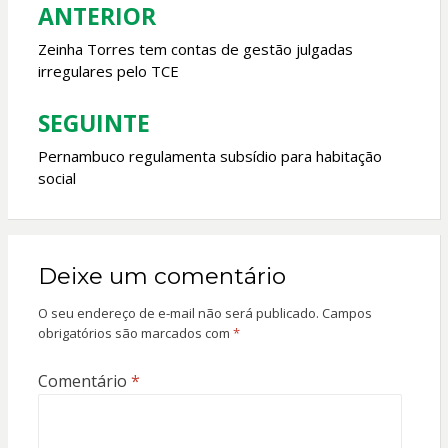
o
p
ANTERIOR
Navegação
k
p
de
Zeinha Torres tem contas de gestão julgadas
irregulares pelo TCE
Post
SEGUINTE
Pernambuco regulamenta subsídio para habitação
social
Deixe um comentário
O seu endereço de e-mail não será publicado.
Campos
obrigatórios são marcados com
*
Comentário
*