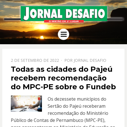
JORNAL
O Sertão em 1º Lugar
Menu
DESAFIO
PPOSTADO
2 DE SETEMBRO DE 2022
POR
JORNAL DESAFIO
EM
Todas as cidades do Pajeú
recebem recomendação
do MPC-PE sobre o Fundeb
Os dezessete municípios do
Sertão do Pajeú receberam
recomendação do Ministério
Público de Contas de Pernambuco (MPC-PE),