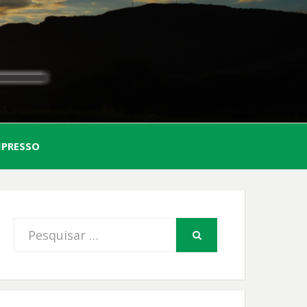
AL
MPRESSO
FIO
Procurar
PESQUISAR
por: