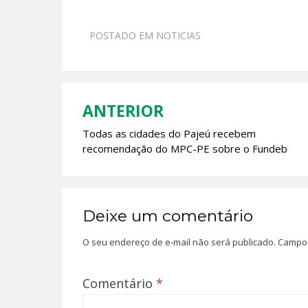
ac
h
w
m
e
at
itt
ai
POSTADO EM
NOTICIAS
b
s
er
l
o
A
o
p
k
p
ANTERIOR
Navegação
Todas as cidades do Pajeú recebem
de
recomendação do MPC-PE sobre o Fundeb
Post
Deixe um comentário
O seu endereço de e-mail não será publicado.
Campos
Comentário
*