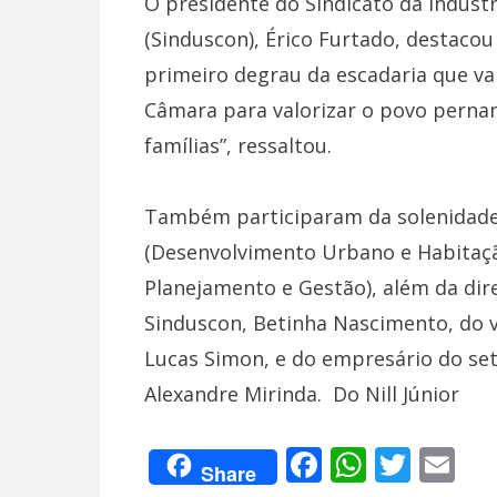
O presidente do Sindicato da Indúst
(Sinduscon), Érico Furtado, destacou 
primeiro degrau da escadaria que va
Câmara para valorizar o povo perna
famílias”, ressaltou.
Também participaram da solenidade 
(Desenvolvimento Urbano e Habitaçã
Planejamento e Gestão), além da dir
Sinduscon, Betinha Nascimento, do v
Lucas Simon, e do empresário do set
Alexandre Mirinda. Do Nill Júnior
F
W
T
E
Share