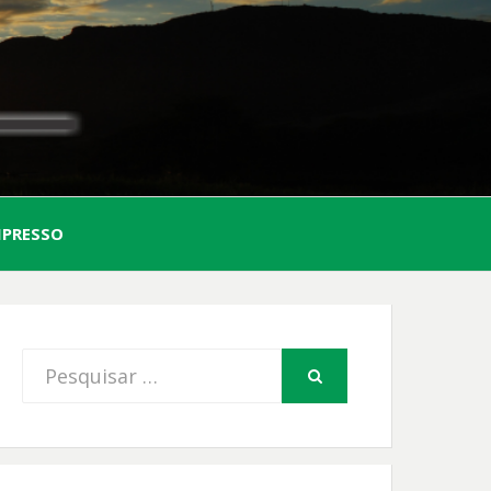
AL
MPRESSO
FIO
Procurar
PESQUISAR
por: