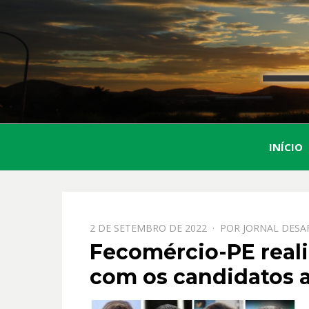
INÍCIO
PPOSTADO
2 DE SETEMBRO DE 2022
POR
JORNAL DESA
EM
Fecomércio-PE reali
com os candidatos 