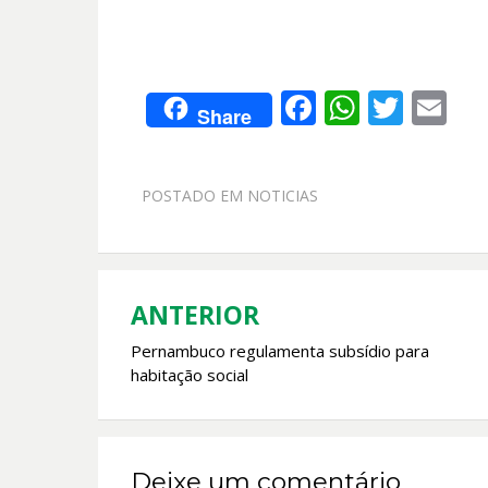
F
W
T
E
Share
ac
h
w
m
e
at
itt
ai
POSTADO EM
NOTICIAS
b
s
er
l
o
A
o
p
k
p
ANTERIOR
Navegação
Pernambuco regulamenta subsídio para
de
habitação social
Post
Deixe um comentário