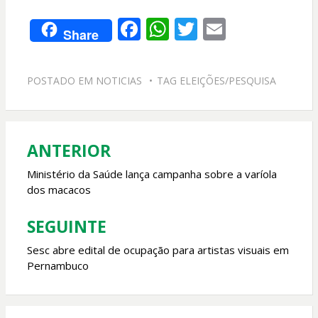
F
W
T
E
Share
ac
h
w
m
e
at
itt
ai
POSTADO EM
NOTICIAS
TAG
ELEIÇÕES/PESQUISA
b
s
er
l
o
A
o
p
ANTERIOR
Navegação
k
p
de
Ministério da Saúde lança campanha sobre a varíola
dos macacos
Post
SEGUINTE
Sesc abre edital de ocupação para artistas visuais em
Pernambuco