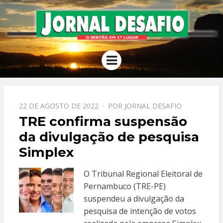
JORNAL
O Sertão em 1º Lugar
Menu
DESAFIO
PPOSTADO
22 DE AGOSTO DE 2022
POR
JORNAL DESAFIO
EM
TRE confirma suspensão
da divulgação de pesquisa
Simplex
O Tribunal Regional Eleitoral de
Pernambuco (TRE-PE)
suspendeu a divulgação da
pesquisa de intenção de votos