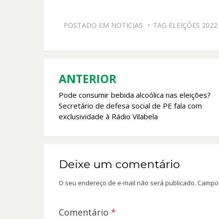
ac
h
w
m
e
at
itt
ai
POSTADO EM
NOTICIAS
TAG
ELEIÇÕES 2022
b
s
er
l
o
A
o
p
k
p
ANTERIOR
Navegação
Pode consumir bebida alcoólica nas eleições?
de
Secretário de defesa social de PE fala com
Post
exclusividade à Rádio Vilabela
Deixe um comentário
O seu endereço de e-mail não será publicado.
Campos
Comentário
*