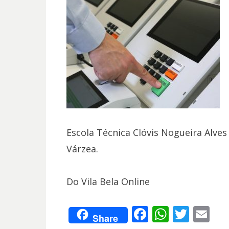
Escola Técnica Clóvis Nogueira Alves 
Várzea.
Do Vila Bela Online
F
W
T
E
Share