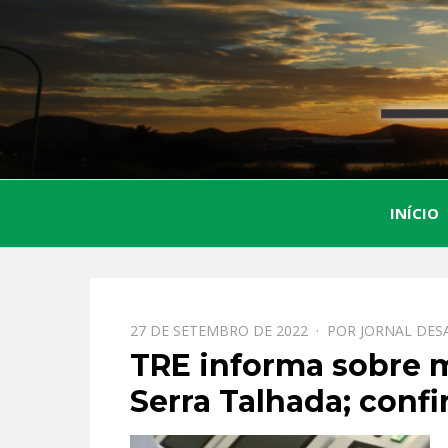
INÍCIO
PPOSTADO
27 DE SETEMBRO DE 2022
POR
JORNAL DES
EM
TRE informa sobre 
Serra Talhada; confi