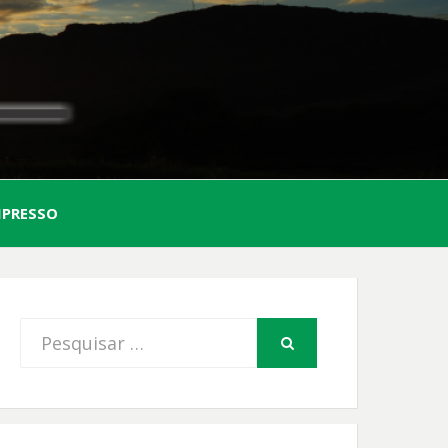
AL
MPRESSO
FIO
Procurar
PESQUISAR
por: