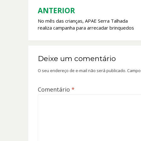
o
p
k
p
ANTERIOR
Navegação
No mês das crianças, APAE Serra Talhada
de
realiza campanha para arrecadar brinquedos
Post
Deixe um comentário
O seu endereço de e-mail não será publicado.
Campos
Comentário
*