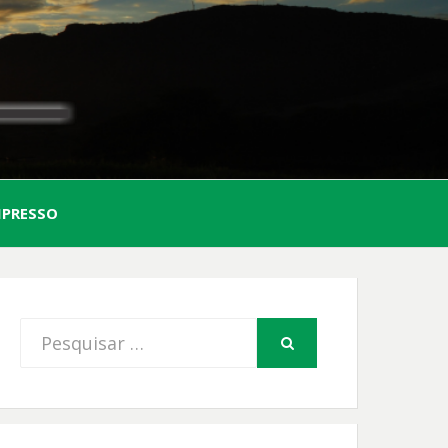
AL
MPRESSO
FIO
Procurar
PESQUISAR
por: