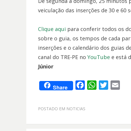
De segunda a domingo, 25 minutos p
veiculação das inserções de 30 e 60
Clique aqui
para conferir todos os d
sobre o guia, os tempos de cada part
inserções e o calendário dos guias de
canal do TRE-PE no
YouTube
e está d
Júnior
F
W
T
E
Share
ac
h
w
m
e
at
itt
ai
POSTADO EM
NOTICIAS
b
s
er
l
o
A