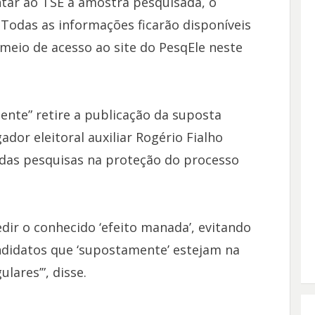
tar ao TSE a amostra pesquisada, o
 Todas as informações ficarão disponíveis
meio de acesso ao site do PesqEle neste
gente” retire a publicação da suposta
dor eleitoral auxiliar Rogério Fialho
 das pesquisas na proteção do processo
edir o conhecido ‘efeito manada’, evitando
ndidatos que ‘supostamente’ estejam na
ulares’”, disse.