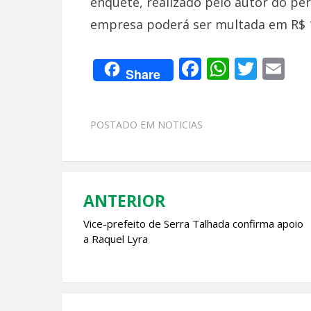
enquete, realizado pelo autor do pe
empresa poderá ser multada em R$ 1 
F
W
T
E
Share
ac
h
w
m
e
at
itt
ai
POSTADO EM
NOTICIAS
b
s
er
l
o
A
o
p
k
p
ANTERIOR
Navegação
Vice-prefeito de Serra Talhada confirma apoio
de
a Raquel Lyra
Post