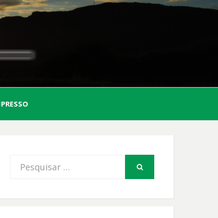
AL
MPRESSO
FIO
Procurar
PESQUISAR
por: