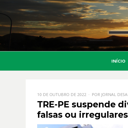
INÍCIO
PPOSTADO
10 DE OUTUBRO DE 2022
POR
JORNAL DESA
EM
TRE-PE suspende di
falsas ou irregulares