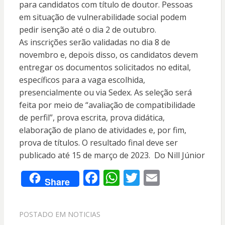
para candidatos com título de doutor. Pessoas
em situação de vulnerabilidade social podem
pedir isenção até o dia 2 de outubro.
As inscrições serão validadas no dia 8 de
novembro e, depois disso, os candidatos devem
entregar os documentos solicitados no edital,
específicos para a vaga escolhida,
presencialmente ou via Sedex. As seleção será
feita por meio de “avaliação de compatibilidade
de perfil”, prova escrita, prova didática,
elaboração de plano de atividades e, por fim,
prova de títulos. O resultado final deve ser
publicado até 15 de março de 2023. Do Nill Júnior
F
W
T
E
Share
ac
h
w
m
e
at
itt
ai
POSTADO EM
NOTICIAS