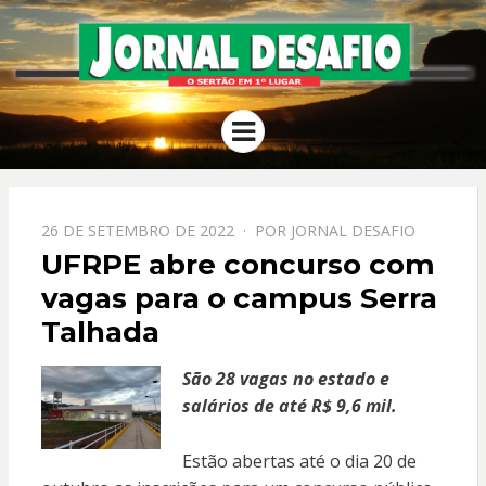
JORNAL
O Sertão em 1º Lugar
Menu
DESAFIO
PPOSTADO
26 DE SETEMBRO DE 2022
POR
JORNAL DESAFIO
EM
UFRPE abre concurso com
vagas para o campus Serra
Talhada
São 28 vagas no estado e
salários de até R$ 9,6 mil.
Estão abertas até o dia 20 de