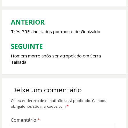
b
s
er
l
o
A
o
p
ANTERIOR
Navegação
k
p
de
Três PRFs indiciados por morte de Genivaldo
Post
SEGUINTE
Homem morre após ser atropelado em Serra
Talhada
Deixe um comentário
O seu endereço de e-mail não será publicado.
Campos
obrigatórios são marcados com
*
Comentário
*