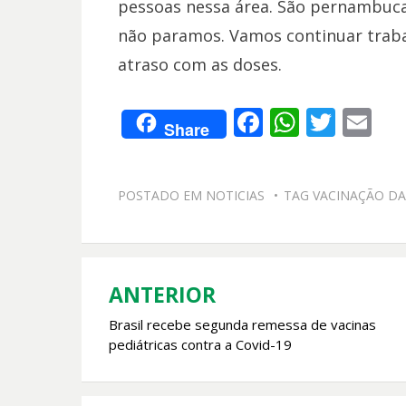
pessoas nessa área. São pernambuca
não paramos. Vamos continuar traba
atraso com as doses.
F
W
T
E
Share
ac
h
w
m
e
at
itt
ai
POSTADO EM
NOTICIAS
TAG
VACINAÇÃO DA
b
s
er
l
o
A
o
p
k
p
ANTERIOR
Navegação
Brasil recebe segunda remessa de vacinas
de
pediátricas contra a Covid-19
Post