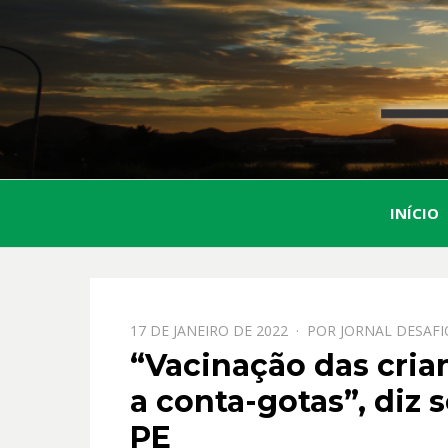
INÍCIO
PPOSTADO
17 DE JANEIRO DE 2022
POR
JORNAL DESAFI
EM
“Vacinação das crian
a conta-gotas”, diz 
PE