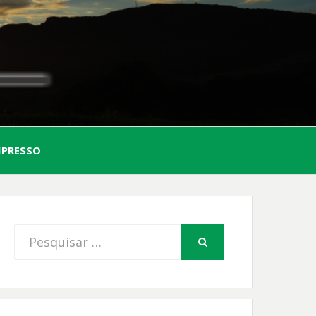
AL
MPRESSO
FIO
Procurar
PESQUISAR
por: