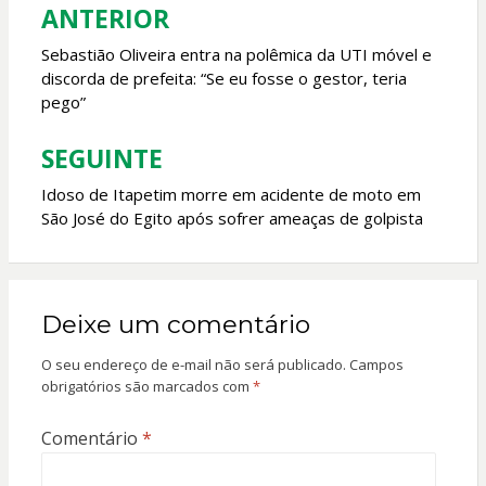
o
p
ANTERIOR
Navegação
k
p
de
Sebastião Oliveira entra na polêmica da UTI móvel e
discorda de prefeita: “Se eu fosse o gestor, teria
Post
pego”
SEGUINTE
Idoso de Itapetim morre em acidente de moto em
São José do Egito após sofrer ameaças de golpista
Deixe um comentário
O seu endereço de e-mail não será publicado.
Campos
obrigatórios são marcados com
*
Comentário
*