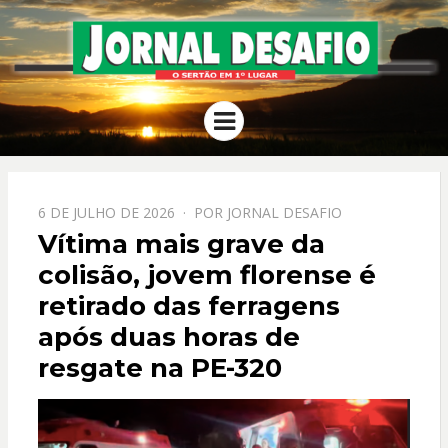
JORNAL
O Sertão em 1º Lugar
Menu
DESAFIO
PPOSTADO
6 DE JULHO DE 2026
POR
JORNAL DESAFIO
EM
Vítima mais grave da
colisão, jovem florense é
retirado das ferragens
após duas horas de
resgate na PE-320