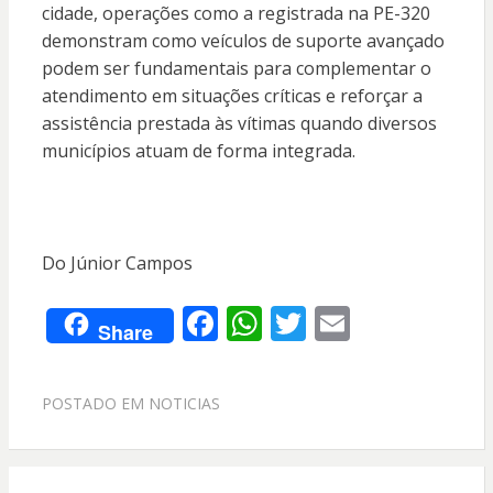
cidade, operações como a registrada na PE-320
demonstram como veículos de suporte avançado
podem ser fundamentais para complementar o
atendimento em situações críticas e reforçar a
assistência prestada às vítimas quando diversos
municípios atuam de forma integrada.
Do Júnior Campos
F
W
T
E
Share
ac
h
w
m
e
at
itt
ai
POSTADO EM
NOTICIAS
b
s
er
l
o
A