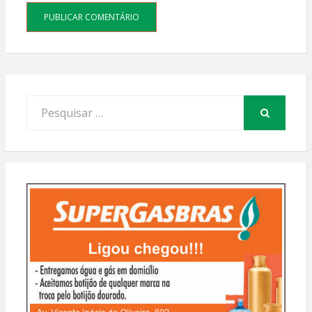
Procurar
por:
PESQUISAR