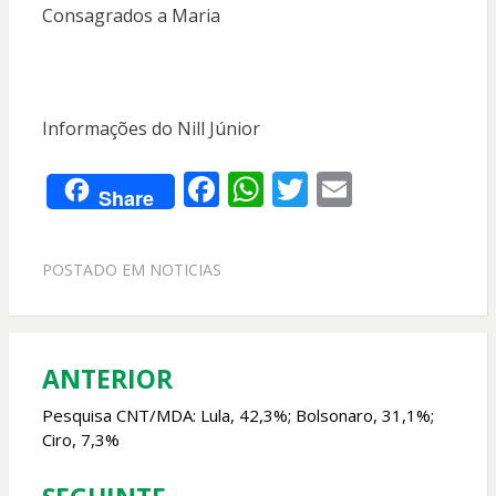
Consagrados a Maria
Informações do Nill Júnior
F
W
T
E
Share
ac
h
w
m
e
at
itt
ai
POSTADO EM
NOTICIAS
b
s
er
l
o
A
o
p
ANTERIOR
Navegação
k
p
de
Pesquisa CNT/MDA: Lula, 42,3%; Bolsonaro, 31,1%;
Ciro, 7,3%
Post