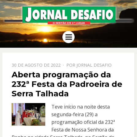
JORNAL
O Sertão em 1º Lugar
Menu
DESAFIO
PPOSTADO
30 DE AGOSTO DE 2022
POR
JORNAL DESAFIO
EM
Aberta programação da
232ª Festa da Padroeira de
Serra Talhada
Teve início na noite desta
segunda-feira (29) a
programação oficial da 232ª
Festa de Nossa Senhora da