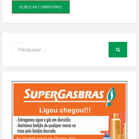
Procurar
por:
PESQUISAR