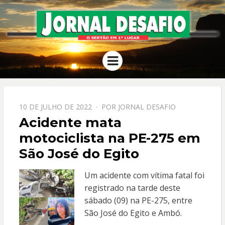
JORNAL
O Sertão em 1º Lugar
Menu
DESAFIO
PPOSTADO
10 DE JULHO DE 2022
POR
JORNAL DESAFIO
EM
Acidente mata
motociclista na PE-275 em
São José do Egito
Um acidente com vítima fatal foi
registrado na tarde deste
sábado (09) na PE-275, entre
São José do Egito e Ambó.