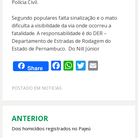
Polícia Civil.
Segundo populares falta sinalização e o mato
dificulta a visibilidade da via onde ocorreu a
fatalidade. A responsabilidade é do DER –
Departamento de Estradas de Rodagem do
Estado de Pernambuco. Do Nill Júnior
F
W
T
E
Share
ac
h
w
m
e
at
itt
ai
POSTADO EM
NOTICIAS
b
s
er
l
o
A
o
p
ANTERIOR
Navegação
k
p
de
Dois homicídios registrados no Pajeú