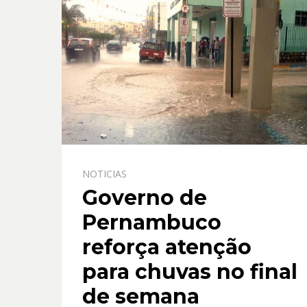
o
p
k
p
NOTICIAS
Governo de
Pernambuco
reforça atenção
para chuvas no final
de semana