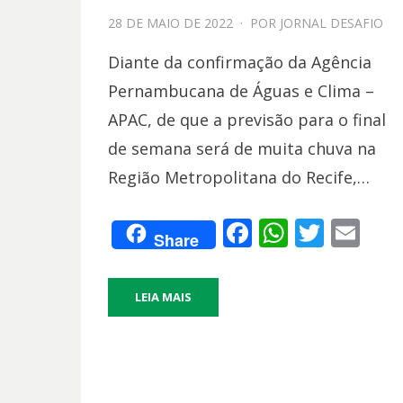
PPOSTADO
28 DE MAIO DE 2022
POR
JORNAL DESAFIO
EM
Diante da confirmação da Agência
Pernambucana de Águas e Clima –
APAC, de que a previsão para o final
de semana será de muita chuva na
Região Metropolitana do Recife,…
F
W
T
E
Share
ac
h
w
m
e
at
itt
ai
LEIA MAIS
b
s
er
l
o
A
o
p