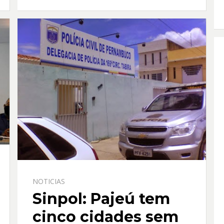
o
A
o
p
k
p
NOTICIAS
Sinpol: Pajeú tem
cinco cidades sem