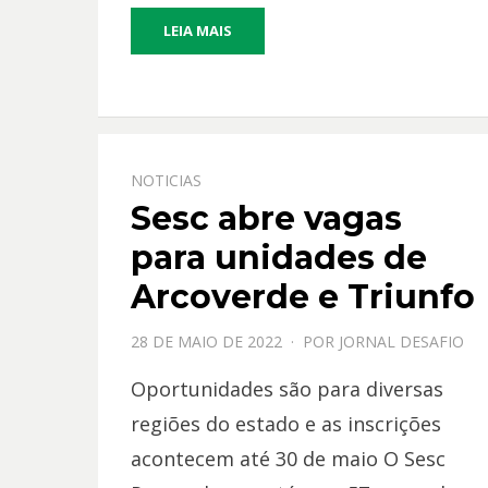
e
at
itt
ai
LEIA MAIS
b
s
er
l
o
A
o
p
k
p
NOTICIAS
Sesc abre vagas
para unidades de
Arcoverde e Triunfo
PPOSTADO
28 DE MAIO DE 2022
POR
JORNAL DESAFIO
EM
Oportunidades são para diversas
regiões do estado e as inscrições
acontecem até 30 de maio O Sesc