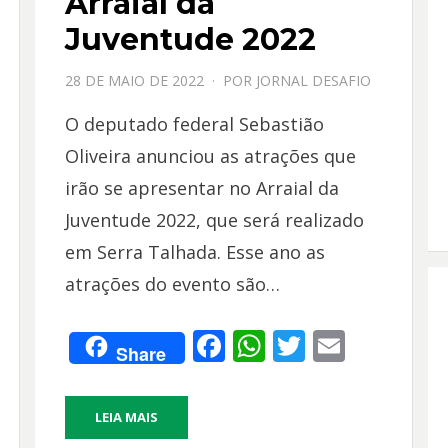
Arraial da
Juventude 2022
PPOSTADO
28 DE MAIO DE 2022
POR
JORNAL DESAFIO
EM
O deputado federal Sebastião
Oliveira anunciou as atrações que
irão se apresentar no Arraial da
Juventude 2022, que será realizado
em Serra Talhada. Esse ano as
atrações do evento são…
F
W
T
E
Share
ac
h
w
m
e
at
itt
ai
LEIA MAIS
b
s
er
l