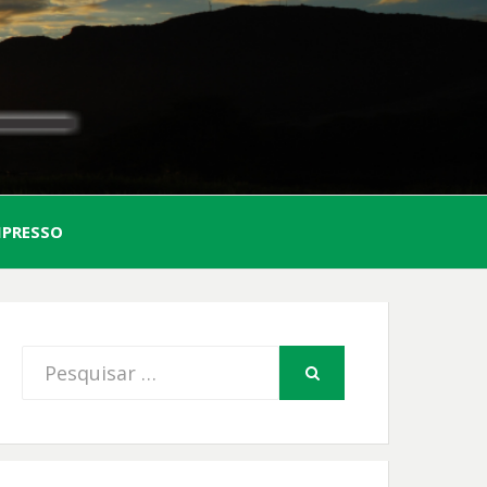
AL
MPRESSO
FIO
Procurar
PESQUISAR
por: