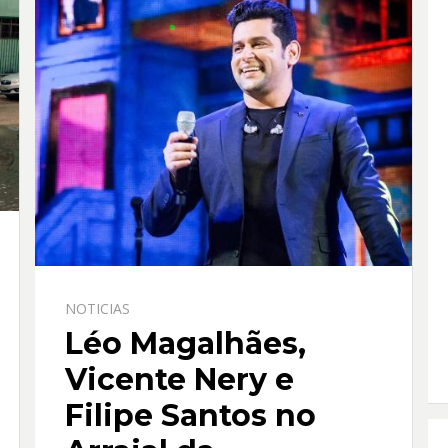
o
p
k
p
NOTICIAS
Léo Magalhães,
Vicente Nery e
Filipe Santos no