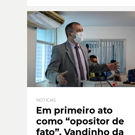
k
p
NOTICIAS
Em primeiro ato
como “opositor de
fato”, Vandinho da