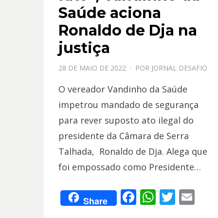
Saúde aciona
Ronaldo de Dja na
justiça
PPOSTADO
28 DE MAIO DE 2022
POR
JORNAL DESAFIO
EM
O vereador Vandinho da Saúde
impetrou mandado de segurança
para rever suposto ato ilegal do
presidente da Câmara de Serra
Talhada, Ronaldo de Dja. Alega que
foi empossado como Presidente…
F
W
T
E
Share
ac
h
w
m