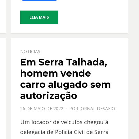
ac
h
w
m
e
at
itt
ai
LEIA MAIS
b
s
er
l
o
A
o
p
k
p
NOTICIAS
Em Serra Talhada,
homem vende
carro alugado sem
autorização
PPOSTADO
26 DE MAIO DE 2022
POR
JORNAL DESAFIO
EM
Um locador de veículos chegou à
delegacia de Polícia Civil de Serra