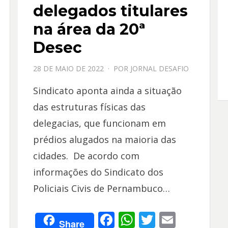
delegados titulares
na área da 20ª
Desec
PPOSTADO
28 DE MAIO DE 2022
POR
JORNAL DESAFIO
EM
Sindicato aponta ainda a situação
das estruturas físicas das
delegacias, que funcionam em
prédios alugados na maioria das
cidades. De acordo com
informações do Sindicato dos
Policiais Civis de Pernambuco…
F
W
T
E
Share