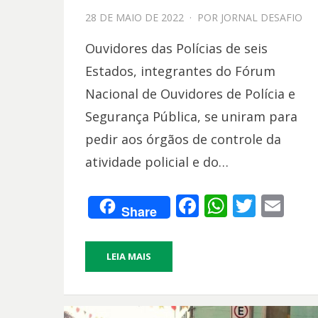
PPOSTADO
28 DE MAIO DE 2022
POR
JORNAL DESAFIO
EM
Ouvidores das Polícias de seis
Estados, integrantes do Fórum
Nacional de Ouvidores de Polícia e
Segurança Pública, se uniram para
pedir aos órgãos de controle da
atividade policial e do…
F
W
T
E
Share
ac
h
w
m
e
at
itt
ai
LEIA MAIS
b
s
er
l
o
A