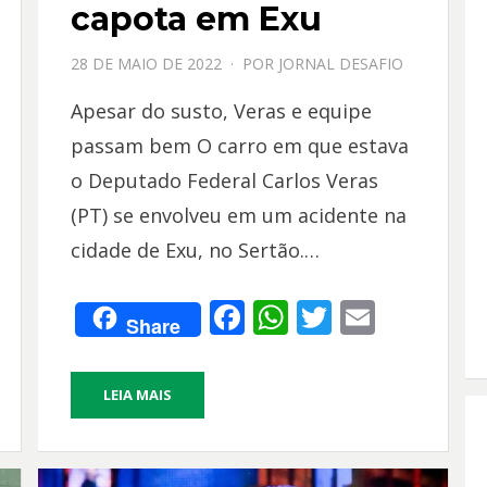
capota em Exu
PPOSTADO
28 DE MAIO DE 2022
POR
JORNAL DESAFIO
EM
Apesar do susto, Veras e equipe
passam bem O carro em que estava
o Deputado Federal Carlos Veras
(PT) se envolveu em um acidente na
cidade de Exu, no Sertão.…
F
W
T
E
Share
ac
h
w
m
e
at
itt
ai
LEIA MAIS
b
s
er
l
o
A