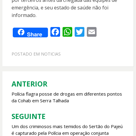
emergência, e seu estado de saúde não foi
informado.
F
W
T
E
Share
ac
h
w
m
e
at
itt
ai
POSTADO EM
NOTICIAS
b
s
er
l
o
A
o
p
ANTERIOR
Navegação
k
p
de
Polícia flagra posse de drogas em diferentes pontos
da Cohab em Serra Talhada
Post
SEGUINTE
Um dos criminosos mais temidos do Sertão do Pajeú
é capturado pela Polícia em operação conjunta