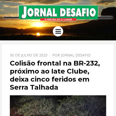
JORNAL
O Sertão em 1º Lugar
Menu
DESAFIO
PPOSTADO
30 DE JULHO DE 2025
POR
JORNAL DESAFIO
EM
Colisão frontal na BR-232,
próximo ao Iate Clube,
deixa cinco feridos em
Serra Talhada