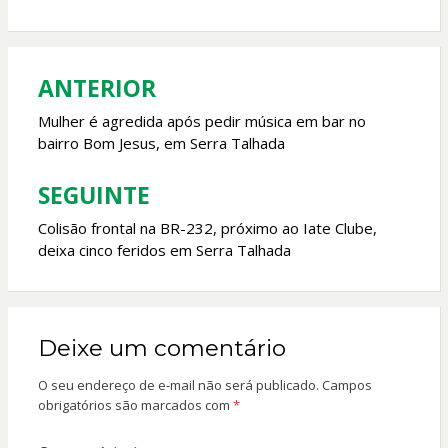
b
s
er
l
o
A
o
p
ANTERIOR
Navegação
k
p
de
Mulher é agredida após pedir música em bar no
bairro Bom Jesus, em Serra Talhada
Post
SEGUINTE
Colisão frontal na BR-232, próximo ao Iate Clube,
deixa cinco feridos em Serra Talhada
Deixe um comentário
O seu endereço de e-mail não será publicado.
Campos
obrigatórios são marcados com
*