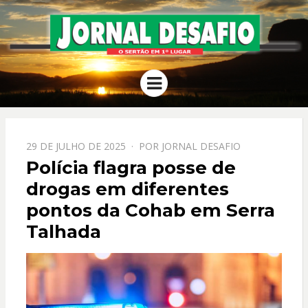
JORNAL
O Sertão em 1º Lugar
Menu
DESAFIO
PPOSTADO
29 DE JULHO DE 2025
POR
JORNAL DESAFIO
EM
Polícia flagra posse de
drogas em diferentes
pontos da Cohab em Serra
Talhada