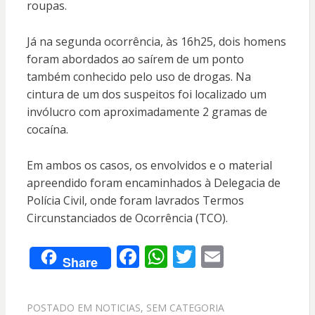
roupas.
Já na segunda ocorrência, às 16h25, dois homens
foram abordados ao saírem de um ponto
também conhecido pelo uso de drogas. Na
cintura de um dos suspeitos foi localizado um
invólucro com aproximadamente 2 gramas de
cocaína.
Em ambos os casos, os envolvidos e o material
apreendido foram encaminhados à Delegacia de
Polícia Civil, onde foram lavrados Termos
Circunstanciados de Ocorrência (TCO).
F
W
T
E
Share
ac
h
w
m
e
at
itt
ai
POSTADO EM
NOTICIAS
,
SEM CATEGORIA