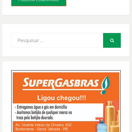
Procurar
por:
PESQUISAR