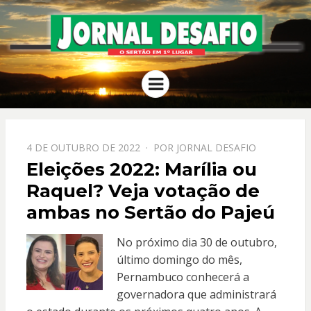
JORNAL
O Sertão em 1º Lugar
Menu
DESAFIO
PPOSTADO
4 DE OUTUBRO DE 2022
POR
JORNAL DESAFIO
EM
Eleições 2022: Marília ou
Raquel? Veja votação de
ambas no Sertão do Pajeú
No próximo dia 30 de outubro,
último domingo do mês,
Pernambuco conhecerá a
governadora que administrará