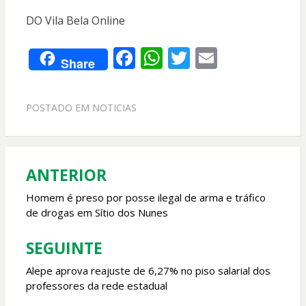
DO Vila Bela Online
F
W
T
E
Share
ac
h
w
m
e
at
itt
ai
POSTADO EM
NOTICIAS
b
s
er
l
o
A
o
p
ANTERIOR
Navegação
k
p
de
Homem é preso por posse ilegal de arma e tráfico
de drogas em Sítio dos Nunes
Post
SEGUINTE
Alepe aprova reajuste de 6,27% no piso salarial dos
professores da rede estadual