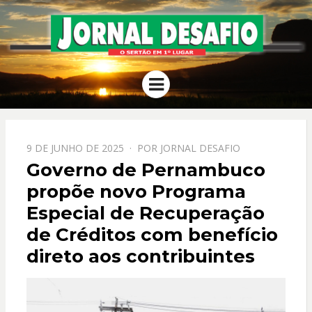
JORNAL
O Sertão em 1º Lugar
Menu
DESAFIO
PPOSTADO
9 DE JUNHO DE 2025
POR
JORNAL DESAFIO
EM
Governo de Pernambuco
propõe novo Programa
Especial de Recuperação
de Créditos com benefício
direto aos contribuintes