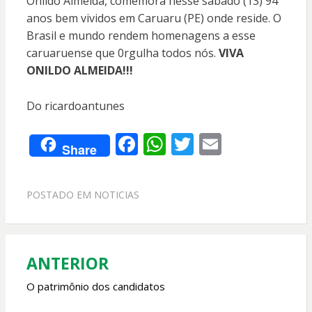
Onildo Almeida, comemora nesse sábado (13) 94
anos bem vividos em Caruaru (PE) onde reside. O
Brasil e mundo rendem homenagens a esse
caruaruense que 0rgulha todos nós.
VIVA
ONILDO ALMEIDA!!!
Do ricardoantunes
F
W
T
E
Share
ac
h
w
m
e
at
itt
ai
POSTADO EM
NOTICIAS
b
s
er
l
o
A
o
p
ANTERIOR
Navegação
k
p
de
O patrimônio dos candidatos