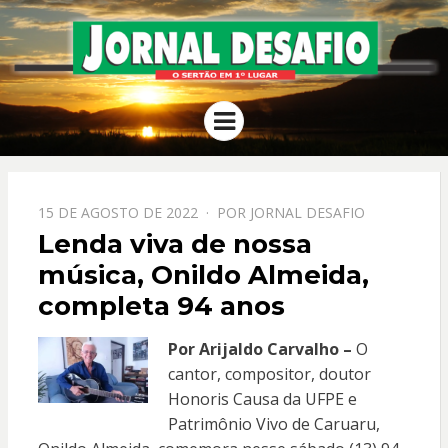
JORNAL
O Sertão em 1º Lugar
Menu
DESAFIO
PPOSTADO
15 DE AGOSTO DE 2022
POR
JORNAL DESAFIO
EM
Lenda viva de nossa
música, Onildo Almeida,
completa 94 anos
Por Arijaldo Carvalho –
O
cantor, compositor, doutor
Honoris Causa da UFPE e
Patrimônio Vivo de Caruaru,