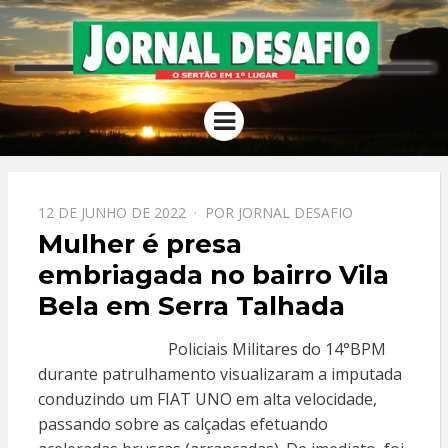
JORNAL
O Sertão em 1º Lugar
Menu
DESAFIO
PPOSTADO
12 DE JUNHO DE 2022
POR
JORNAL DESAFIO
EM
Mulher é presa
embriagada no bairro Vila
Bela em Serra Talhada
Policiais Militares do 14°BPM
durante patrulhamento visualizaram a imputada
conduzindo um FIAT UNO em alta velocidade,
passando sobre as calçadas efetuando