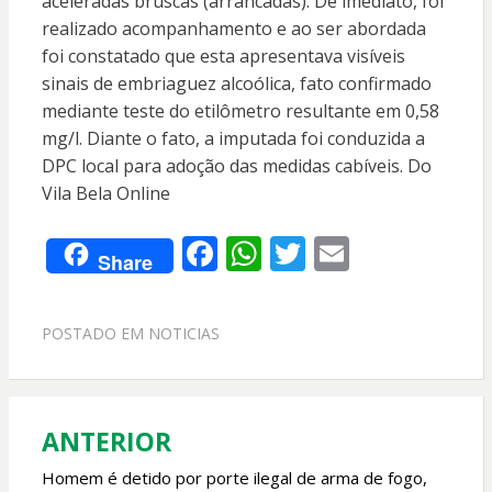
aceleradas bruscas (arrancadas). De imediato, foi
realizado acompanhamento e ao ser abordada
foi constatado que esta apresentava visíveis
sinais de embriaguez alcoólica, fato confirmado
mediante teste do etilômetro resultante em 0,58
mg/l. Diante o fato, a imputada foi conduzida a
DPC local para adoção das medidas cabíveis. Do
Vila Bela Online
F
W
T
E
Share
ac
h
w
m
e
at
itt
ai
POSTADO EM
NOTICIAS
b
s
er
l
o
A
o
p
ANTERIOR
Navegação
k
p
de
Homem é detido por porte ilegal de arma de fogo,