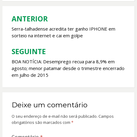
o
A
o
p
ANTERIOR
Navegação
k
p
de
Serra-talhadense acredita ter ganho IPHONE em
sorteio na internet e cai em golpe
Post
SEGUINTE
BOA NOTÍCIA: Desemprego recua para 8,9% em
agosto; menor patamar desde o trimestre encerrado
em julho de 2015
Deixe um comentário
O seu endereço de e-mail não será publicado.
Campos
obrigatórios são marcados com
*