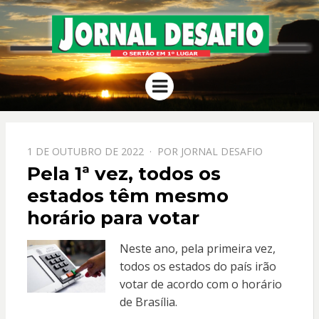
JORNAL
O Sertão em 1º Lugar
Menu
DESAFIO
PPOSTADO
1 DE OUTUBRO DE 2022
POR
JORNAL DESAFIO
EM
Pela 1ª vez, todos os
estados têm mesmo
horário para votar
Neste ano, pela primeira vez,
todos os estados do país irão
votar de acordo com o horário
de Brasília.