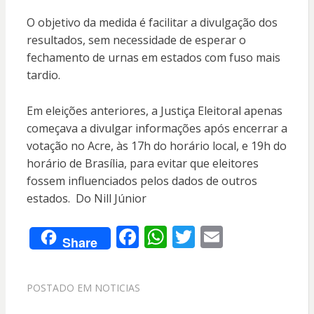
O objetivo da medida é facilitar a divulgação dos
resultados, sem necessidade de esperar o
fechamento de urnas em estados com fuso mais
tardio.
Em eleições anteriores, a Justiça Eleitoral apenas
começava a divulgar informações após encerrar a
votação no Acre, às 17h do horário local, e 19h do
horário de Brasília, para evitar que eleitores
fossem influenciados pelos dados de outros
estados. Do Nill Júnior
F
W
T
E
Share
ac
h
w
m
e
at
itt
ai
POSTADO EM
NOTICIAS
b
s
er
l