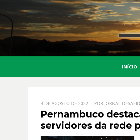
INÍCIO
PPOSTADO
4 DE AGOSTO DE 2022
POR
JORNAL DESAFI
EM
Pernambuco destaca
servidores da rede 