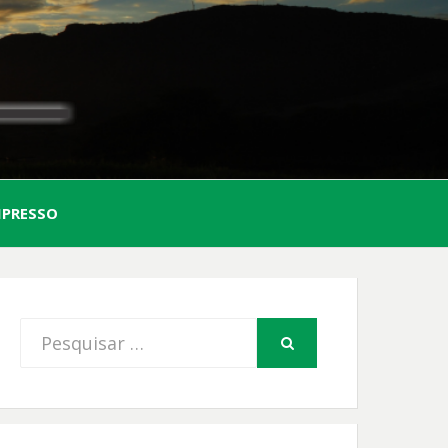
AL
MPRESSO
FIO
Procurar
PESQUISAR
por: