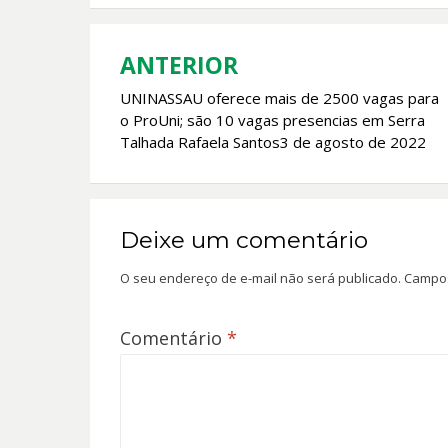
o
A
o
p
k
p
ANTERIOR
Navegação
UNINASSAU oferece mais de 2500 vagas para
de
o ProUni; são 10 vagas presencias em Serra
Post
Talhada Rafaela Santos3 de agosto de 2022
Deixe um comentário
O seu endereço de e-mail não será publicado.
Campos
Comentário
*