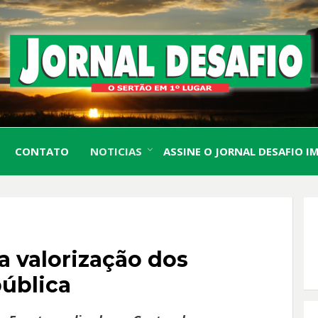
O Sertão em 1º Lugar
JORN
CONTATO
NOTICIAS
ASSINE O JORNAL DESAFIO I
DESA
O
 valorização dos
pública