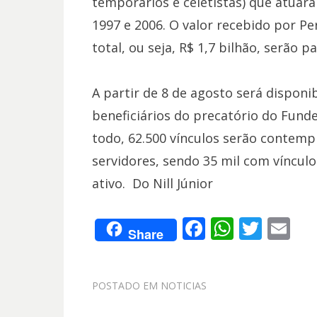
temporários e celetistas) que atuar
1997 e 2006. O valor recebido por Pe
total, ou seja, R$ 1,7 bilhão, serão p
A partir de 8 de agosto será disponi
beneficiários do precatório do Funde
todo, 62.500 vínculos serão contempl
servidores, sendo 35 mil com vínculo
ativo. Do Nill Júnior
F
W
T
E
Share
ac
h
w
m
e
at
itt
ai
POSTADO EM
NOTICIAS
b
s
er
l