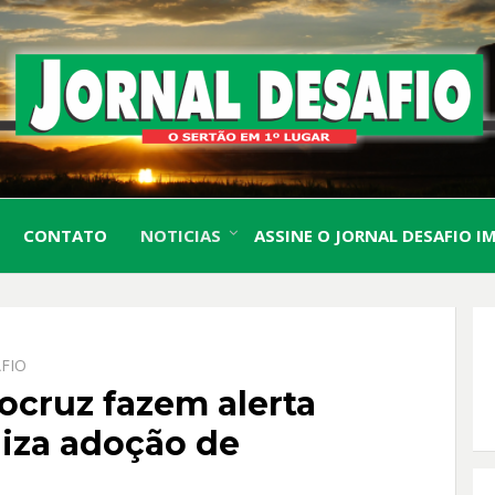
O Sertão em 1º Lugar
JORN
CONTATO
NOTICIAS
ASSINE O JORNAL DESAFIO I
DESA
FIO
ocruz fazem alerta
liza adoção de