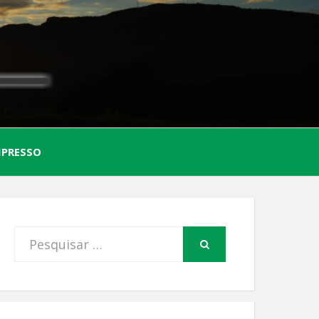
AL
MPRESSO
FIO
Procurar
PESQUISAR
por: