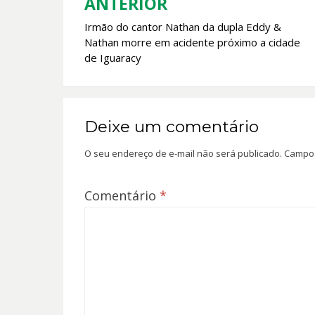
k
p
ANTERIOR
Navegação
Irmão do cantor Nathan da dupla Eddy &
de
Nathan morre em acidente próximo a cidade
Post
de Iguaracy
Deixe um comentário
O seu endereço de e-mail não será publicado.
Campos
Comentário
*