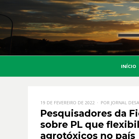
INÍCIO
PPOSTADO
19 DE FEVEREIRO DE 2022
POR
JORNAL DESA
EM
Pesquisadores da Fi
sobre PL que flexibi
agrotóxicos no país