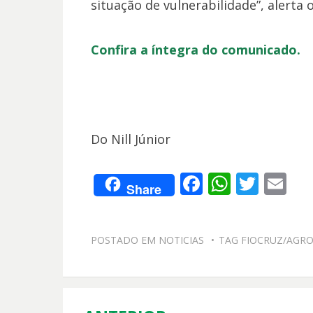
situação de vulnerabilidade”, alerta
Confira a íntegra do comunicado.
Do Nill Júnior
F
W
T
E
Share
ac
h
w
m
e
at
itt
ai
POSTADO EM
NOTICIAS
TAG
FIOCRUZ/AGR
b
s
er
l
o
A
o
p